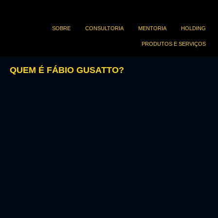
SOBRE
CONSULTORIA
MENTORIA
HOLDING
PRODUTOS E SERVIÇOS
QUEM É FÁBIO GUSATTO?